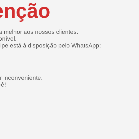
enção
a melhor aos nossos clientes.
onível.
uipe está à disposição pelo WhatsApp:
 inconveniente.
ê!