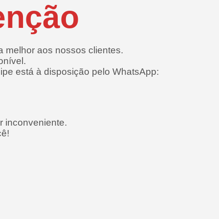
enção
a melhor aos nossos clientes.
onível.
uipe está à disposição pelo WhatsApp:
 inconveniente.
ê!